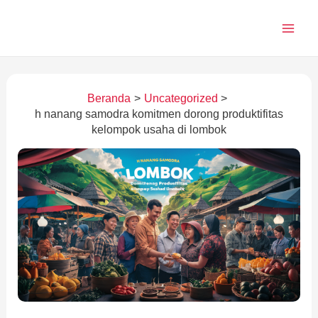
Lewati
ke
konten
Beranda
Uncategorized
h nanang samodra komitmen dorong produktifitas
kelompok usaha di lombok